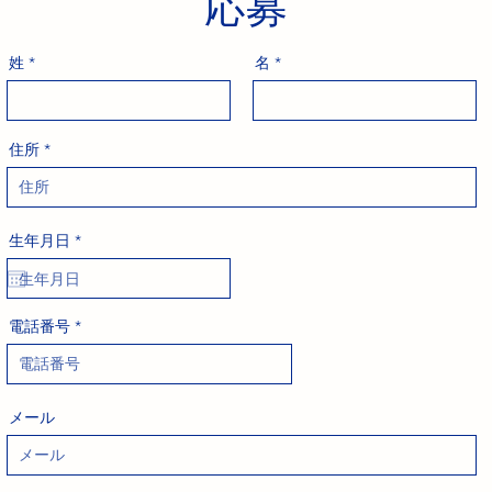
応募
姓
名
住所
r
生年月日
*
e
q
u
i
r
電話番号
e
d
メール